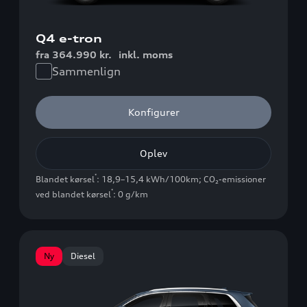
Q4 e-tron
fra 364.990 kr.
inkl. moms
Sammenlign
Konfigurer
Oplev
*
Blandet kørsel
: 18,9–15,4 kWh/100km
;
CO₂-emissioner
*
ved blandet kørsel
: 0 g/km
Ny
Diesel