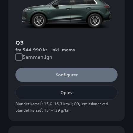
Q3
fra 544.990 kr.
inkl. moms
Sammenlign
Konfigurer
Oplev
*
Blandet kørsel
: 15,0–16,3 km/l
;
CO₂-emissioner ved
*
blandet kørsel
: 151–139 g/km