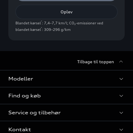
Oplev
*
Blandet kørsel
: 7,4–7,7 km/l
;
CO₂-emissioner ved
*
blandet kørsel
: 309–296 g/km
Tilbage til toppen
Modeller
Find og køb
Alle modeller
Service og tilbehør
Audi elbiler
Nye modeller til hurtig levering
Kontakt
Audi plug-in hybridmodeller