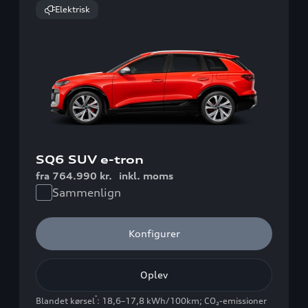
Elektrisk
SQ6 SUV e-tron
fra 764.990 kr.
inkl. moms
Sammenlign
Konfigurer
Oplev
*
Blandet kørsel
: 18,6–17,8 kWh/100km
;
CO₂-emissioner