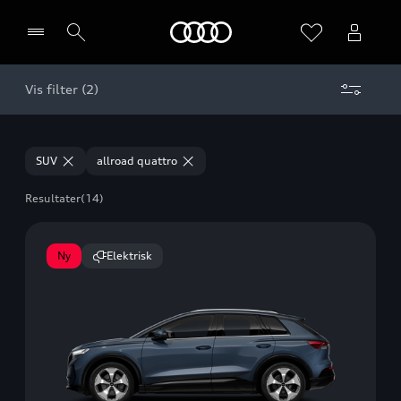
Home
Vis filter (2)
Vælg forhandler
SUV
allroad quattro
Resultater
(14)
Ny
Elektrisk