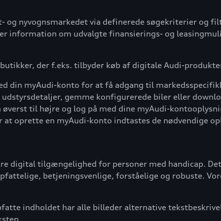
t- og nyvognsmarkedet via definerede søgekriterier og filt
yder information om udvalgte finansierings- og leasingmuli
butikker, der f.eks. tilbyder køb af digitale Audi-produkt
 din myAudi-konto for at få adgang til markedsspecifikke
se udstyrsdetaljer, gemme konfigurerede biler eller downl
øverst til højre og log på med dine myAudi-kontooplysni
For at oprette en myAudi-konto indtastes de nødvendige op
sikre digital tilgængelighed for personer med handicap. Det
fattelige, betjeningsvenlige, forståelige og robuste. Vor
opfatte indholdet har alle billeder alternative tekstbeskri
ksten.