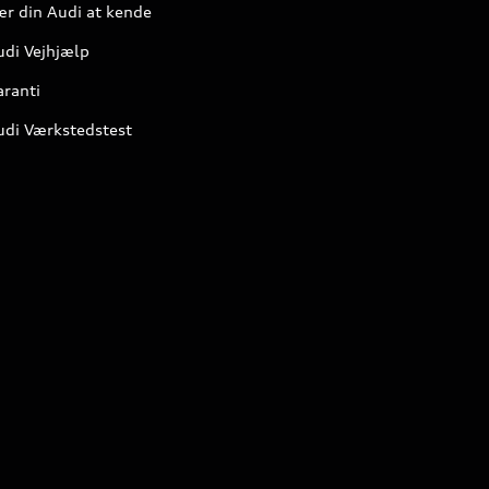
ær din Audi at kende
udi Vejhjælp
aranti
udi Værkstedstest