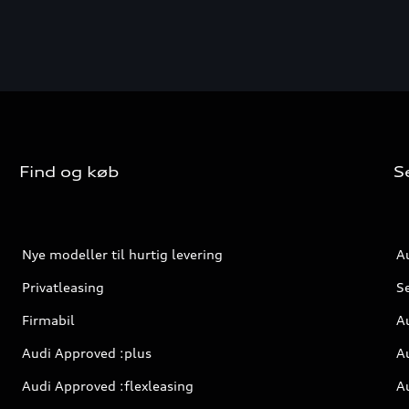
Find og køb
S
Nye modeller til hurtig levering
Au
Privatleasing
S
Firmabil
Au
Audi Approved :plus
A
Audi Approved :flexleasing
Au