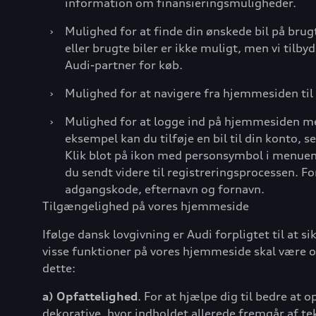
information om finansieringsmuligheder.
›
Mulighed for at finde din ønskede bil på brug
eller brugte biler er ikke muligt, men vi tilb
Audi-partner for køb.
›
Mulighed for at navigere fra hjemmesiden til 
›
Mulighed for at logge ind på hjemmesiden med
eksempel kan du tilføje en bil til din konto, 
Klik blot på ikon med personsymbol i menuen 
du sendt videre til registreringsprocessen. 
adgangskode, efternavn og fornavn.
Tilgængelighed på vores hjemmeside
Ifølge dansk lovgivning er Audi forpligtet til at 
visse funktioner på vores hjemmeside skal være op
dette:
a) Opfattelighed
. For at hjælpe dig til bedre at 
dekorative, hvor indholdet allerede fremgår af te