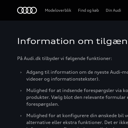
Home
Modeloverblik
Find og køb
Din Audi
Information om tilgæn
På Audi.dk tilbyder vi følgende funktioner:
›
Adgang til information om de nyeste Audi-mod
videoer og informationstekster).
›
Mulighed for at indsende forespørgsler via k
produkter. Vælg blot den relevante formular 
forespørgslen.
›
Mulighed for at konfigurere din ønskede bil v
alternative eller ekstra funktioner. Det er ikk