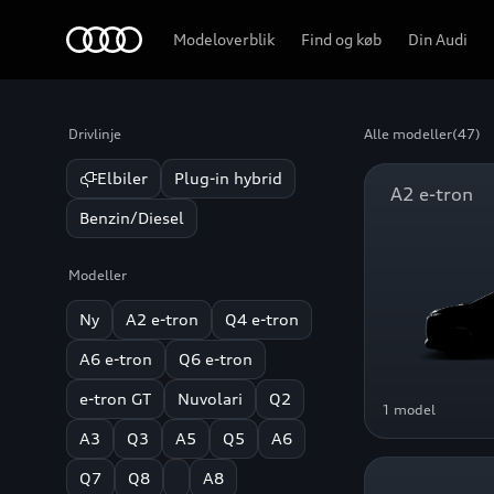
Home
Modeloverblik
Find og køb
Din Audi
Drivlinje
Alle modeller
(47)
Elbiler
Plug-in hybrid
A2 e-tron
Benzin/Diesel
Modeller
Ny
A2 e-tron
Q4 e-tron
A6 e-tron
Q6 e-tron
e-tron GT
Nuvolari
Q2
1 model
A3
Q3
A5
Q5
A6
Q7
Q8
A8