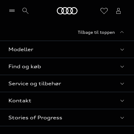
Home
Tilbage til toppen
Vælg forhandler
Modeller
Find og køb
Alle modeller
Service og tilbehør
Audi elbiler
Nye modeller til hurtig levering
Kontakt
Audi plug-in hybridmodeller
Privatleasing
Audi service
Audi SUV modeller
Stories of Progress
Firmabil
Serviceabonnementer
Audi stationcars
Alle kontaktmuligheder
Audi Approved :plus