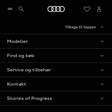
Home
Tilbage til toppen
Vælg forhandler
Modeller
Find og køb
Alle modeller
Service og tilbehør
Audi elbiler
Nye modeller til hurtig levering
Kontakt
Audi plug-in hybridmodeller
Privatleasing
Audi service
Audi SUV modeller
Stories of Progress
Firmabil
Serviceabonnementer
Audi stationcars
Alle kontaktmuligheder
Audi Approved :plus