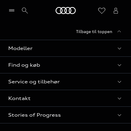
Home
Tilbage til toppen
Vælg forhandler
Modeller
Find og køb
Alle modeller
Service og tilbehør
Audi elbiler
Nye modeller til hurtig levering
Kontakt
Audi plug-in hybridmodeller
Privatleasing
Audi service
Audi SUV modeller
Stories of Progress
Firmabil
Serviceabonnementer
Audi stationcars
Alle kontaktmuligheder
Audi Approved :plus