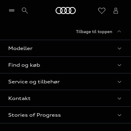
Home
Tilbage til toppen
Vælg forhandler
Modeller
Find og køb
Alle modeller
Service og tilbehør
Audi elbiler
Nye modeller til hurtig levering
Kontakt
Audi plug-in hybridmodeller
Privatleasing
Audi service
Audi SUV modeller
Stories of Progress
Firmabil
Serviceabonnementer
Audi stationcars
Alle kontaktmuligheder
Audi Approved :plus