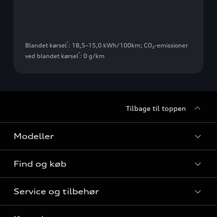
*
Blandet kørsel
: 18,5–15,0 kWh/100km
;
CO₂-emissioner
*
ved blandet kørsel
: 0 g/km
Tilbage til toppen
Modeller
Find og køb
Alle modeller
Service og tilbehør
Audi elbiler
Nye modeller til hurtig levering