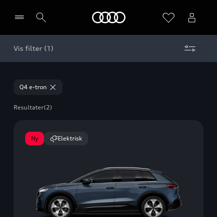
Home
Vis filter (1)
Vælg forhandler
Q4 e-tron
Resultater
(2)
Ny
Elektrisk