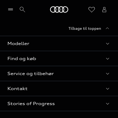
Home
Tilbage til toppen
Vælg forhandler
Modeller
Find og køb
Alle modeller
Service og tilbehør
Audi elbiler
Nye modeller til hurtig levering
Kontakt
Audi plug-in hybridmodeller
Privatleasing
Audi service
Audi SUV modeller
Stories of Progress
Firmabil
Serviceabonnementer
Audi stationcars
Alle kontaktmuligheder
Audi Approved :plus