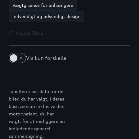
Vægtgrænse for anhængere
Indvendigt og udvendigt design
Nulstil filtre
Vis kun forskelle
Q4 e-tron
Q6 SUV e-tron
Tabellen viser data for de
biler, du har valgt, i deres
basisversion inklusive den
motorvariant, du har
valgt, for at muliggøre en
indledende generel
sammenligning.