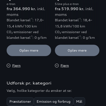
e-tron
S line plus e-tron
fra 364.990 kr.
inkl.
fra 519.990 kr.
inkl.
moms
moms
-1
-1
Blandet kørsel
: 17,0–
Blandet kørsel
: 18,4–
15,4 kWh/100 km
15,8 kWh/100 km
CO₂-emissioner ved
CO₂-emissioner ved
-1
-1
blandet kørsel
: 0 g/km
blandet kørsel
: 0 g/km
Oplev mere
Oplev mere
Fjern
Fjern
Udforsk pr. kategori
Vælg, hvilke kategorier du ønsker at se:
Præstationer
Emission og forbrug
Mål