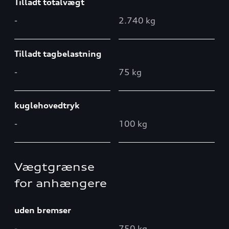
Tilladt totalvægt
-
2.740 kg
Tilladt tagbelastning
-
75 kg
kuglehovedtryk
-
100 kg
Vægtgrænse
for anhængere
uden bremser
-
750 kg