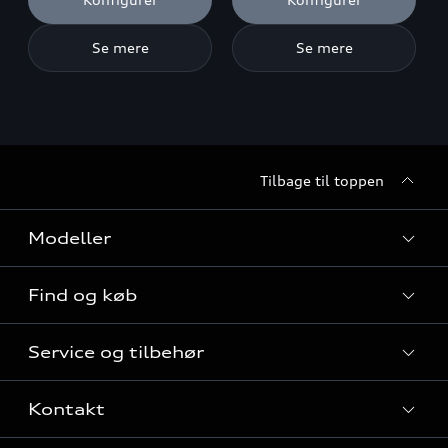
Se mere
Se mere
Tilbage til toppen
Modeller
Find og køb
Alle modeller
Service og tilbehør
Audi elbiler
Nye modeller til hurtig levering
Kontakt
Audi plug-in hybridmodeller
Privatleasing
Audi service