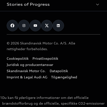
Audi SUV modeller
Stories of Progress
Firmabil
Serviceabonnementer
Audi stationcars
Alle kontaktmuligheder
Audi Approved :plus
Audi Original Tilbehør
Find forhandler og servicepartner
Audi Approved :flexleasing
Teknologi
Audi Shoppen
Book service
Brugte biler
Fremtid
Audi digitale tjenester
Book prøvetur
Opladning af din el og hybrid bil
© 2026 Skandinavisk Motor Co. A/S. Alle
Design
Lær din Audi at kende
rettigheder forbeholdes.
Bliv kontaktet af salgsrådgiver
Functions on Demand
Livsstil
Audi Vejhjælp
Cookiepolitik
Privatlivspolitik
Nyhedsbrev
Finansiering
Omtanke
Juridisk og producentansvar
Garanti
Kontakt Audi
Skandinavisk Motor Co.
Datapolitik
Forsikring
Audi Sport
Audi Værkstedstest
Imprint & Legal Audi AG
Tilgængelighed
Hjemmeside feedback
1
Du kan få yderligere informationer om det officielle
brændstofforbrug og de officielle, specifikke CO2-emissioner