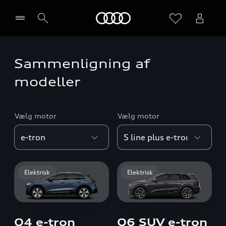
Home
Sammenligning af
Vælg forhandler
modeller
Vælg motor
Vælg motor
Elektrisk
Elektrisk
Q4 e-tron
Q6 SUV e-tron