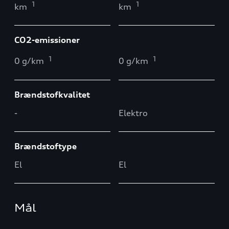
1
1
km
km
CO2-emissioner
1
1
0 g/km
0 g/km
Brændstofkvalitet
-
Elektro
Brændstoftype
El
El
Mål