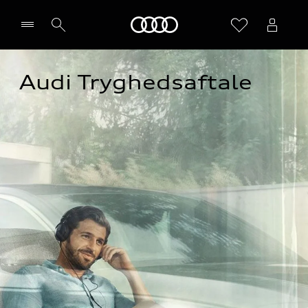
Home
Audi Tryghedsaftale
Vælg forhandler