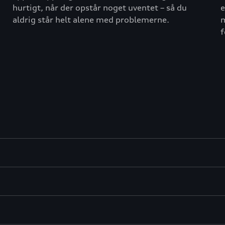
hurtigt, når der opstår noget uventet – så du
e
aldrig står helt alene med problemerne.
m
f