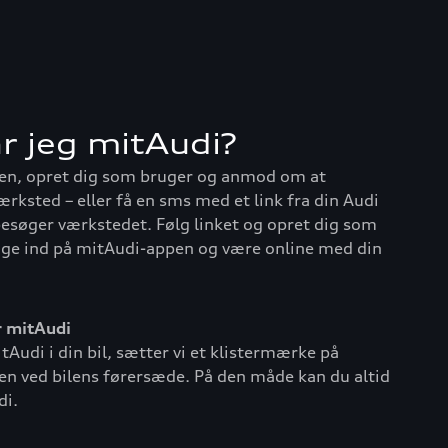
r jeg mitAudi?
n, opret dig som bruger og anmod om at
 værksted – eller få en sms med et link fra din Audi
besøger værkstedet. Følg linket og opret dig som
gge ind på mitAudi-appen og være online med din
r mitAudi
itAudi i din bil, sætter vi et klistermærke på
n ved bilens førersæde. På den måde kan du altid
di.