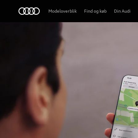
Home
Modeloverblik
Find og køb
Din Audi