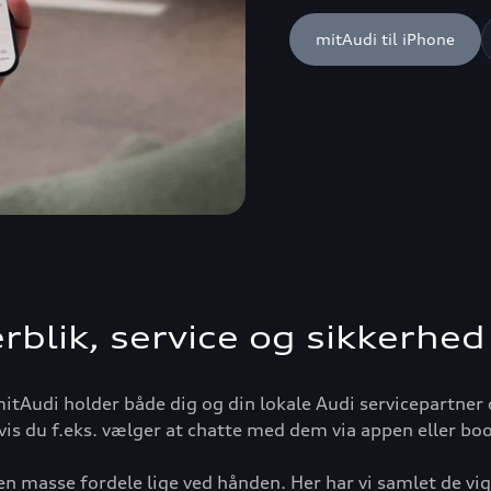
mitAudi til iPhone
rblik, service og sikkerhed
mitAudi holder både dig og din lokale Audi servicepartner 
is du f.eks. vælger at chatte med dem via appen eller booke
n masse fordele lige ved hånden. Her har vi samlet de vig