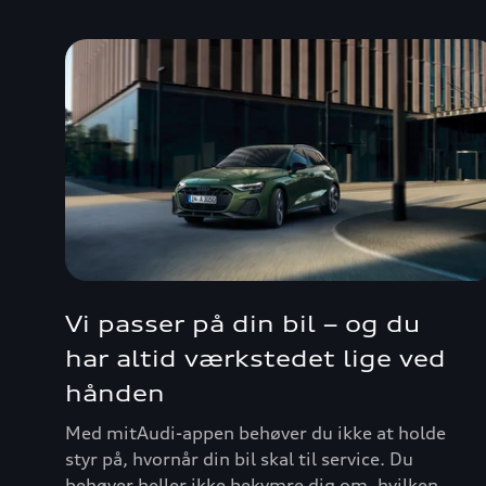
Vi passer på din bil – og du
har altid værkstedet lige ved
hånden
Med mitAudi-appen behøver du ikke at holde
styr på, hvornår din bil skal til service. Du
behøver heller ikke bekymre dig om, hvilken