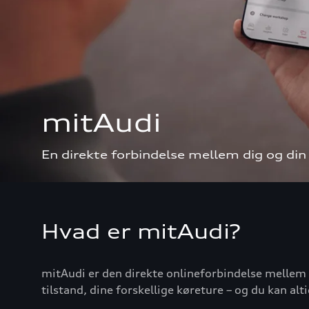
mitAudi
En direkte forbindelse mellem dig og din
Hvad er mitAudi?
mitAudi er den direkte onlineforbindelse mellem d
tilstand, dine forskellige køreture – og du kan al