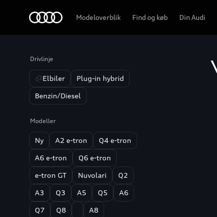
Home
Modeloverblik
Find og køb
Din Audi
Drivlinje
Elbiler
Plug-in hybrid
Benzin/Diesel
Modeller
Ny
A2 e-tron
Q4 e-tron
A6 e-tron
Q6 e-tron
e-tron GT
Nuvolari
Q2
A3
Q3
A5
Q5
A6
Q7
Q8
A8