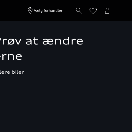
Vælg forhandler
 Prøv at ændre
erne
lere biler