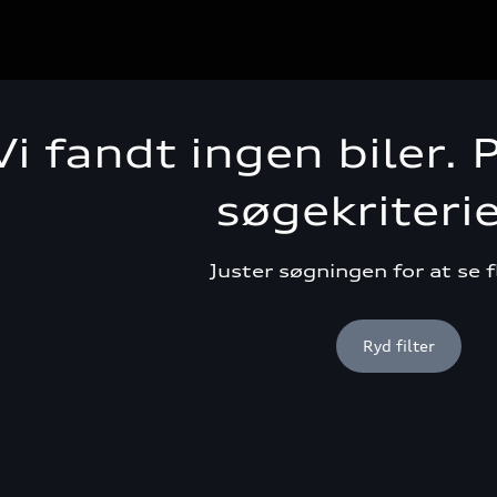
Vi fandt ingen biler.
søgekriteri
Juster søgningen for at se f
Ryd filter