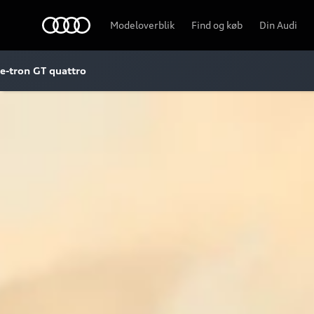
Home
Modeloverblik
Find og køb
Din Audi
e-tron GT quattro