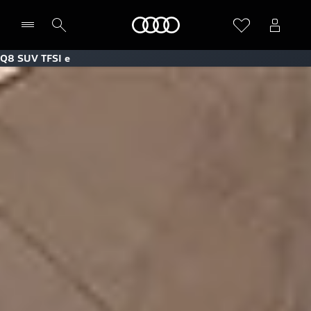
Home
Q8 SUV TFSI e
Vælg forhandler