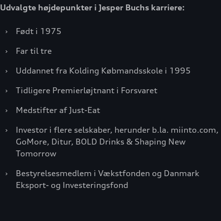
Udvalgte højdepunkter i Jesper Buchs karriere:
›
Født i 1975
›
Far til tre
›
Uddannet fra Kolding Købmandsskole i 1995
›
Tidligere Premierløjtnant i Forsvaret
›
Medstifter af Just-Eat
›
Investor i flere selskaber, herunder b.la. miinto.com,
GoMore, Ditur, BOLD Drinks & Shaping New
Tomorrow
›
Bestyrelsesmedlem i Vækstfonden og Danmark
Eksport- og Investeringsfond