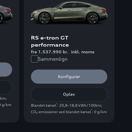
RS e-tron GT
performance
fra 1.537.990 kr.
inkl. moms
Sammenlign
Konfigurer
Oplev
0km
;
 0 g/km
*
Blandet kørsel
: 20,8–18,8 kWh/100km
;
*
CO₂-emissioner ved blandet kørsel
: 0 g/km