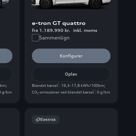
e-tron GT quattro
fra 1.189.990 kr.
inkl. moms
Sammenlign
Konfigurer
Oplev
*
0km
;
Blandet kørsel
: 19,3–17,8 kWh/100km
;
*
 0 g/km
CO₂-emissioner ved blandet kørsel
: 0 g/km
Elektrisk