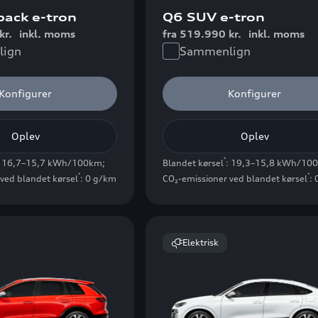
back e-tron
Q6 SUV e-tron
kr.
inkl. moms
fra 519.990 kr.
inkl. moms
ign
Sammenlign
Konfigurer
Konfigurer
Oplev
Oplev
*
: 16,7–15,7 kWh/100km
;
Blandet kørsel
: 19,3–15,8 kWh/10
*
*
ved blandet kørsel
: 0 g/km
CO₂-emissioner ved blandet kørsel
:
Elektrisk