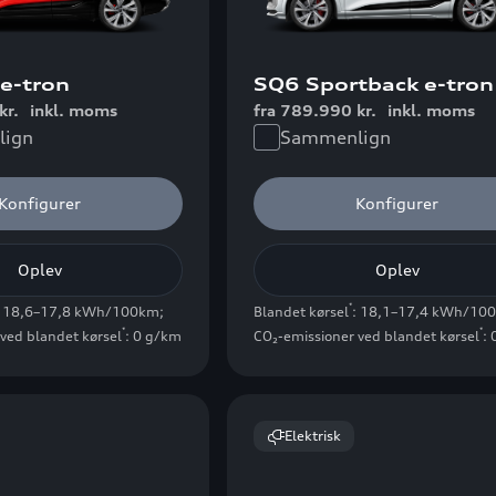
e-tron
SQ6 Sportback e-tron
kr.
inkl. moms
fra 789.990 kr.
inkl. moms
ign
Sammenlign
Konfigurer
Konfigurer
Oplev
Oplev
*
: 18,6–17,8 kWh/100km
;
Blandet kørsel
: 18,1–17,4 kWh/10
*
*
ved blandet kørsel
: 0 g/km
CO₂-emissioner ved blandet kørsel
:
Elektrisk