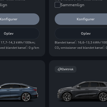
ign
Sammenlign
Konfigurer
Konfigurer
Oplev
Oplev
*
: 17,7–14,3 kWh/100km
;
Blandet kørsel
: 16,6–13,5 kWh/10
*
*
ved blandet kørsel
: 0 g/km
CO₂-emissioner ved blandet kørsel
:
Elektrisk