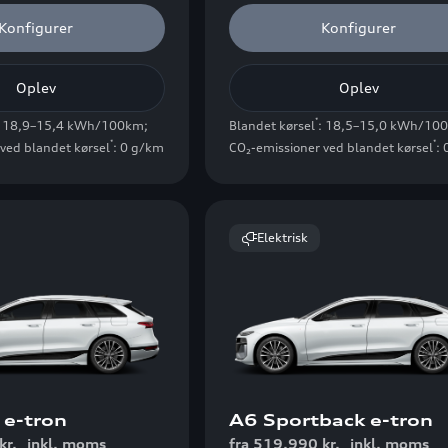
Konfigurer
Konfigurer
Oplev
Oplev
*
: 18,9–15,4 kWh/100km
;
Blandet kørsel
: 18,5–15,0 kWh/10
*
*
ved blandet kørsel
: 0 g/km
CO₂-emissioner ved blandet kørsel
:
Elektrisk
 e-tron
A6 Sportback e-tron
kr.
inkl. moms
fra 519.990 kr.
inkl. moms