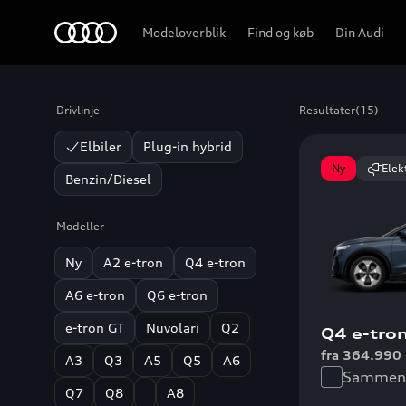
Home
Modeloverblik
Find og køb
Din Audi
Drivlinje
Resultater
(15)
Elbiler
Plug-in hybrid
Ny
Elek
Benzin/Diesel
Modeller
Ny
A2 e-tron
Q4 e-tron
A6 e-tron
Q6 e-tron
e-tron GT
Nuvolari
Q2
Q4 e-tro
fra 364.990 
A3
Q3
A5
Q5
A6
Sammenl
Q7
Q8
A8