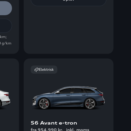
0km
;
 0 g/km
Elektrisk
S6 Avant e-tron
fra 954.990 kr.
inkl. moms