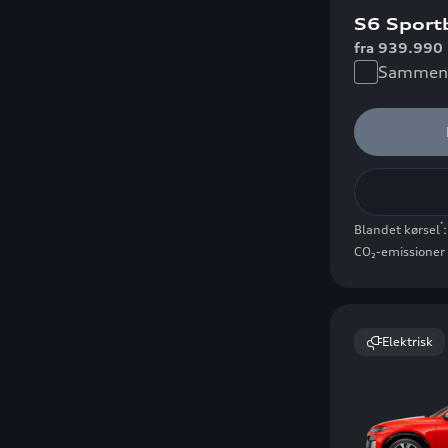
S6 Sport
fra 939.990 
Sammenl
*
Blandet kørsel
CO₂-emissioner 
Elektrisk