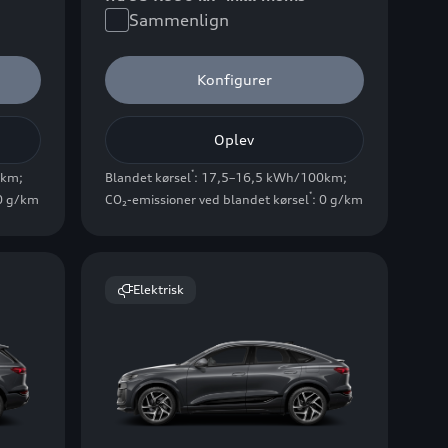
Sammenlign
Konfigurer
Oplev
*
0km
;
Blandet kørsel
: 17,5–16,5 kWh/100km
;
*
 0 g/km
CO₂-emissioner ved blandet kørsel
: 0 g/km
Elektrisk