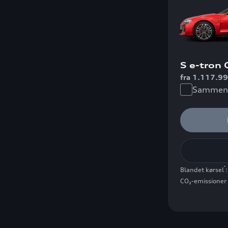
S e-tron 
fra 1.117.99
Sammenl
*
Blandet kørsel
CO₂-emissioner 