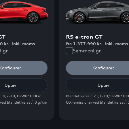
GT
RS e-tron GT
0 kr.
inkl. moms
fra 1.377.990 kr.
inkl. moms
ign
Sammenlign
Konfigurer
Konfigurer
Oplev
Oplev
*
: 19,7–18,1 kWh/100km
;
Blandet kørsel
: 21,1–18,5 kWh/10
*
*
ved blandet kørsel
: 0 g/km
CO₂-emissioner ved blandet kørsel
: