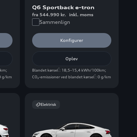
Q6 Sportback e-tron
fra 544.990 kr.
inkl. moms
Sammenlign
Konfigurer
Oplev
*
0km
;
Blandet kørsel
: 18,5–15,4 kWh/100km
;
*
 0 g/km
CO₂-emissioner ved blandet kørsel
: 0 g/km
Elektrisk