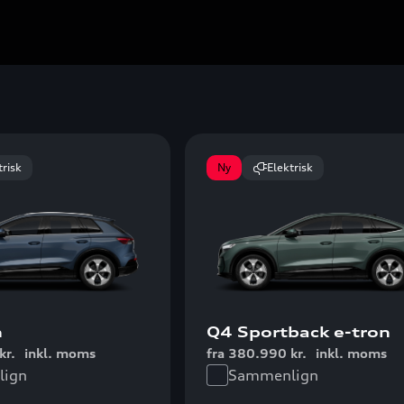
trisk
Ny
Elektrisk
n
Q4 Sportback e-tron
kr.
inkl. moms
fra 380.990 kr.
inkl. moms
ign
Sammenlign