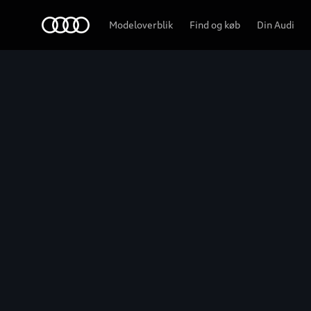
Q6 SUV e-tron
Home
Modeloverblik
Find og køb
Din Audi
Highlights