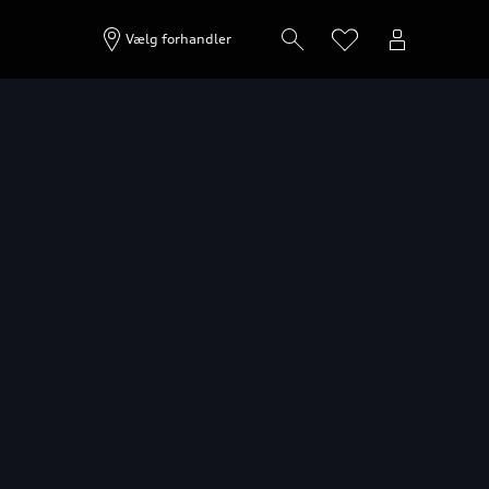
Start konfiguration
Vælg forhandler