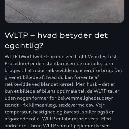
WLTP – hvad betyder det
egentlig?
WLTP (Worldwide Harmonized Light Vehicles Test
Procedure) er den standardiserede metode, som
bruges til at måle rækkevidde og energiforbrug. Det
giver et billede af, hvad du kan forvente af
rækkevidde ved blandet kørsel. Men husk – det er
kun et billede af bilens optimale tal, da WLTP tal er
uden nogen former for bekvemmelighedsudstyr
tændt – fx klimaanlæg, sædevarme osv. Vejr,
temperatur, hastighed og kørestil spiller også en
afgørende rolle. WLTP er laboratorietests. Med
andre ord – brug WLTP som et pejlemærke ved