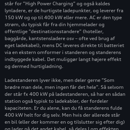
står for ”High Power Charging” og også kaldes
lynladere, er de hurtigste ladepunkter, og leverer fra
150 kW og op til 400 kW eller mere. AC er den type
strøm, du typisk får fra din hjemmelader og
offentlige ”destinationsstandere” (hoteller,
baggårde, kantstensladere osv – ofte ved brug af
eget ladekabel), mens DC leveres direkte til batteriet
via en ekstern omformer i standeren og standerens
indbyggede kabel. Det muliggør langt højere effekt
og dermed hurtigladning.
Ladestanderen lyver ikke, men deler gerne ”Som
brødre man dele, men ingen får det hele”. Så selvom
der står fx 400 kW på ladestanderen, så har en sådan
station også typisk to ladekabler, der fordeler
kapaciteten. Er du alene, kan du få standerens fulde
400 kW helt for dig selv. Men hvis der allerede står
en bil (eller der kommer en og tilslutter sig efter dig)
og lader på det andet kabel, så deles I om effekten.