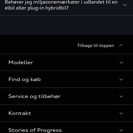
Behøver jeg miljøzonemærkater i udlandet til en
elbil eller plug-in hybridbil?
Tilbage til toppen
Modeller
Find og køb
Alle modeller
Service og tilbehør
Audi elbiler
Nye modeller til hurtig levering
Kontakt
Audi plug-in hybridmodeller
Privatleasing
Audi service
Audi SUV modeller
Stories of Progress
Firmabil