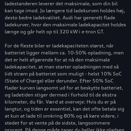
ladestanderen leverer det maksimale, som din bil
kan tage imod. Jo længere tid ladekurven holdes høj,
desto bedre ladekvalitet. Audi har generelt flade
ladekurver, hvor den maksimale ladekapacitet holdes
længe og går helt op til 320 kW i e-tron GT.
For de fleste biler er ladekapaciteten størst, når
batteriet ligger mellem ca. 10-50% opladning, men
det er helt afgørende for at nå den maksimale
ladekapacitet, at man starter opladningen med så
lidt strøm på batteriet som muligt - helst 10% SoC
(State of Charge) eller derunder. Efter 50% SoC
flader kurven langsomt ud for at beskytte batteriet,
og ladetiden stiger dermed i forhold til de ekstra
kilometer, du får. Værd at overveje: Hvis du er på
langtur, og tiden er essentiel, kan det ofte betale sig
at kun at lade til omkring 80% og så køre videre, i
stedet for at vente på de sidste, langsommere
procent. På denne måde tager du heller ikke pladsen