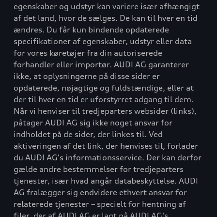
egenskaber og udstyr kan variere især afhængigt
af det land, hvor de sælges. De kan til hver en tid
ændres. Du får kun bindende opdaterede
specifikationer af egenskaber, udstyr eller data
for vores køretøjer fra din autoriserede
forhandler eller importør. AUDI AG garanterer
ikke, at oplysningerne på disse sider er
opdaterede, nøjagtige og fuldstændige, eller at
der til hver en tid er uforstyrret adgang til dem.
Når vi henviser til tredjeparters websider (links),
påtager AUDI AG sig ikke noget ansvar for
indholdet på de sider, der linkes til. Ved
aktiveringen af det link, der henvises til, forlader
du AUDI AG's informationsservice. Der kan derfor
gælde andre bestemmelser for tredjeparters
tjenester, især hvad angår databeskyttelse. AUDI
AG fralægger sig endvidere ethvert ansvar for
relaterede tjenester – specielt for hentning af
filer, der af AUDI AG er lagt på AUDI AG's