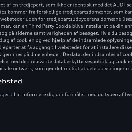
eret af en tredjepart, som ikke er identisk med det AUDI-s
okies kommer fra forskellige tredjepartsdomæner, som kan
websteder uden for tredjepartsudbyderens domæne (især 
er, kan en Third Party Cookie blive installeret på din e
øg på siderne samt varigheden af besøget. Hvis du besø
lag af cookien og ved hjælp af de indsamlede oplysninger 
edjeparter at få adgang til webstedet for at installere dis
es gemmes på dine enheder. De data, der indsamles af cook
e med den relevante databeskyttelsespolitik og cookie-po
ociale netværk, som gør det muligt at dele oplysninger m
ebsted
ruger til at informere dig om formålet med og typen af h