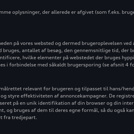
mme oplysninger, der allerede er afgivet (som f.eks. brug
igheden på vores websted og dermed brugeroplevelsen ved
bruges, antallet af besøg, den gennemsnitlige tid, der br
ntificere, hvilke elementer på webstedet der bruges hypp
 i forbindelse med såkaldt brugersporing (se afsnit 4 fo
r målrettet relevant for brugeren og tilpasset til hans/he
le og styre effektiviteten af annoncekampagner. De regist
baseret på en unik identifikation af din browser og din in
ant, og bruges af dem til deres egne formål, så du også ka
t fra tredjepart.