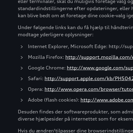
eller terminaler, skal du muligvis foretage valg og
standardindstillingerne efter opdateringer, eller
kan blive bedt om at foretage dine cookie-valg ig
Under følgende links kan du få hjælp til håndteri
modtage yderligere oplysninger:
Internet Explorer, Microsoft Edge: http://s
Mozilla Firefox:
http://support.mozilla.com
Google Chrome:
http://www.google.com/su
Safari:
http://support.apple.com/kb/PH504
Opera:
http://www.opera.com/browser/tutori
Adobe (flash cookies):
http://www.adobe.com/
Desuden findes der softwareprodukter, som admini
diverse hjælpesider på internettet som for ekse
Hvis du ændrer/tilpasser dine browserindstillinger