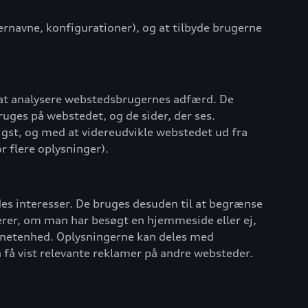
ernavne, konfigurationer), og at tilbyde brugerne
 at analysere webstedsbrugernes adfærd. De
uges på webstedet, og de sider, der ses.
igst, og med at videreudvikle webstedet ud fra
r flere oplysninger).
ndes interesser. De bruges desuden til at begrænse
rerer, om man har besøgt en hjemmeside eller ej,
ternetenhed. Oplysningerne kan deles med
n få vist relevante reklamer på andre websteder.