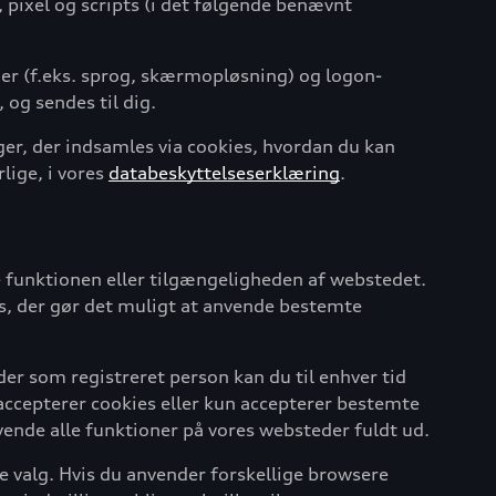
, pixel og scripts (i det følgende benævnt
er (f.eks. sprog, skærmopløsning) og logon-
 og sendes til dig.
er, der indsamles via cookies, hvordan du kan
lige, i vores
databeskyttelseserklæring
.
 funktionen eller tilgængeligheden af webstedet.
es, der gør det muligt at anvende bestemte
der som registreret person kan du til enhver tid
 accepterer cookies eller kun accepterer bestemte
vende alle funktioner på vores websteder fuldt ud.
e valg. Hvis du anvender forskellige browsere