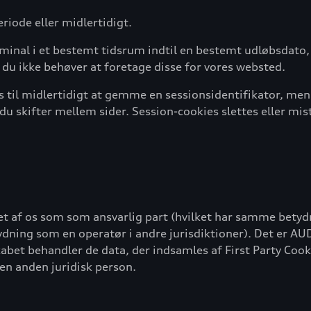
iode eller midlertidigt.
nal i et bestemt tidsrum indtil en bestemt udløbsdato, so
 du ikke behøver at foretage disse for vores websted.
 til midlertidigt at gemme en sessionsidentifikator, mens
g du skifter mellem sider. Session-cookies slettes eller mis
eret af os som som ansvarlig part (hvilket har samme betyd
ydning som en operatør i andre jurisdiktioner). Det er AU
abet behandler de data, der indsamles af First Party Cooki
en anden juridisk person.