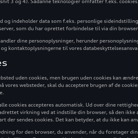
afsnit 3 og 4). Sådanne teknologier omfatter f.eks. cookies
og indeholder data som f.eks. personlige sideindstilling
ver, som du har oprettet forbindelse til via din browser,
handler dine personoplysninger, herunder personoplysning
og kontaktoplysningerne til vores databeskyttelsesansvar
es
 websted uden cookies, men brugen uden cookies kan ændre
på vores websteder, skal du acceptere brugen af de cooki
e.
 alle cookies accepteres automatisk. Ud over dine rettighe
ettet virkning ved at indstille din browser, så den ikke
art der sendes cookies. Det kan betyder, at du ikke kan an
ydning for den browser, du anvender, når du foretager din