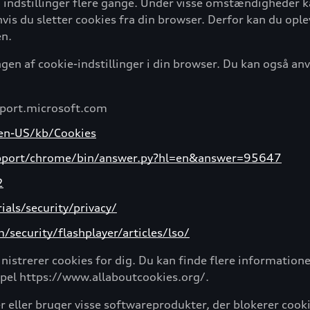
 indstillinger flere gange. Under visse omstændigheder kan 
 hvis du sletter cookies fra din browser. Derfor kan du op
en.
ngen af cookie-indstillinger i din browser. Du kan også an
upport.microsoft.com
/en-US/kb/Cookies
pport/chrome/bin/answer.py?hl=en&answer=95647
2
als/security/privacy/
security/flashplayer/articles/lso/
strerer cookies for dig. Du kan finde flere information
mpel https://www.allaboutcookies.org/.
 eller bruger visse softwareprodukter, der blokerer cookie