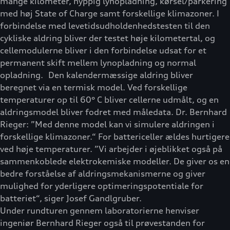
mange kilometer, hyppig lynopladning, kørsel/parkering
med høj State of Charge samt forskellige klimazoner. I
forbindelse med levetidsudholdenhedstesten til den
cykliske aldring bliver der testet høje kilometertal, og
cellemodulerne bliver i den forbindelse udsat for et
permanent skift mellem lynopladning og normal
opladning. Den kalendermæssige aldring bliver
beregnet via en termisk model. Ved forskellige
temperaturer op til 60° C bliver cellerne udmålt, og en
aldringsmodel bliver fodret med måledata. Dr. Bernhard
Rieger: ”Med denne model kan vi simulere aldringen i
forskellige klimazoner.“ For battericeller ældes hurtigere
ved høje temperaturer. ”Vi arbejder i øjeblikket også på
sammenkoblede elektrokemiske modeller. De giver os en
bedre forståelse af aldringsmekanismerne og giver
mulighed for yderligere optimeringspotentiale for
batteriet“, siger Josef Gandlgruber.
Under rundturen gennem laboratorierne henviser
ingeniør Bernhard Rieger også til prøvestanden for