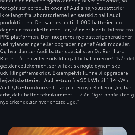
har alle de ønskede egenskaber og bliver godkendt, så
foregår serieproduktionen af Audis højvoltsbatterier
ikke langt fra laboratorierne i en særskilt hal i Audi
produktionen. Der samles op til 1.000 batterier om
dagen ud fra enkelte moduler, så de er klar til bilerne fra
PPE-platformen. Der integreres nye batterigenerationer
ved nylanceringer eller opgraderinger af Audi modeller.
Og hvordan ser Audi batterispecialisten Dr. Bernhard
Rieger på den videre udvikling af bilbatterierne? ”Når det
gælder cellekemien, ser vi faktisk nogle dynamiske
udviklingsfremskridt. Eksempelvis kunne vi opgradere
højvoltsbatteriet i Audi e-tron fra 95 kWh til 114 kWh i
Audi Q8 e-tron kun ved hjælp af en ny cellekemi. Jeg har
arbejdet i batteriteknikummet i 12 år. Og vi opnår stadig
nye erkendelser hver eneste uge.”